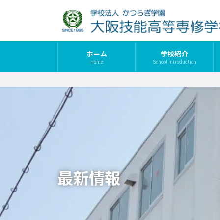
コ
ナ
ン
ビ
テ
ゲ
ン
ー
ツ
シ
ホーム
学校紹介
Home
School introduction
へ
ョ
ス
ン
キ
に
ッ
移
プ
動
最新情報