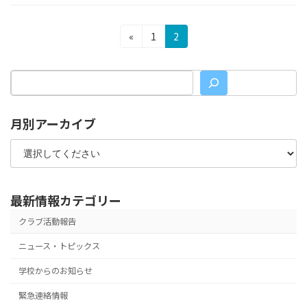
投
固
固
«
1
2
定
定
稿
ペ
ペ
の
ー
ー
ジ
ジ
ペ
月別アーカイブ
ー
ジ
送
り
最新情報カテゴリー
クラブ活動報告
ニュース・トピックス
学校からのお知らせ
緊急連絡情報